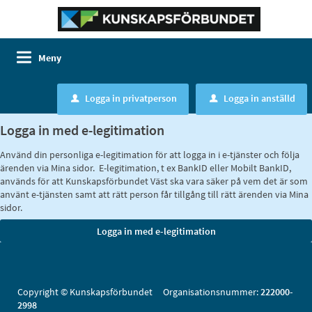
Meny
Logga in privatperson
Logga in anställd
u
u
Logga in med e-legitimation
Använd din personliga e-legitimation för att logga in i e-tjänster och följa
ärenden via Mina sidor. E-legitimation, t ex BankID eller Mobilt BankID,
används för att Kunskapsförbundet Väst ska vara säker på vem det är som
använt e-tjänsten samt att rätt person får tillgång till rätt ärenden via Mina
sidor.
Copyright © Kunskapsförbundet Organisationsnummer:
222000-
2998