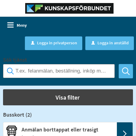
Meny
Logga in privatperson
Logga in anställd
u
u
Sök tjänst
Visa filter
Busskort (
2
)
Anmälan borttappat eller trasigt