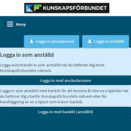
Meny
Logga in privatperson
Logga in anställd
u
u
Logga in som anställd
Logga automatiskt in som anställd när du befinner dig inom
Kunskapsförbundets nätverk.
Logga in som anställd med bankID för att komma åt interna e-tjänster när
du befinner dig utanför Kunskapsförbundets nätverk eller för
handläggning av en e-tjänst som kräver bankID.